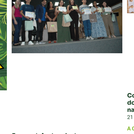
C
do
na
21
A 