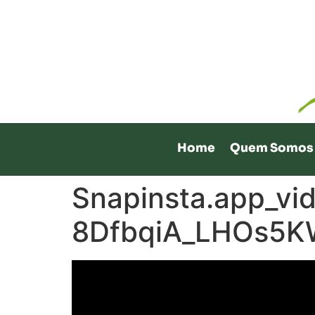
Home
Quem Somos
Snapinsta.app_
8DfbqiA_LHOs5K