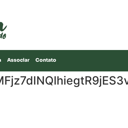
a
Associar
Contato
MFjz7dINQlhiegtR9jE