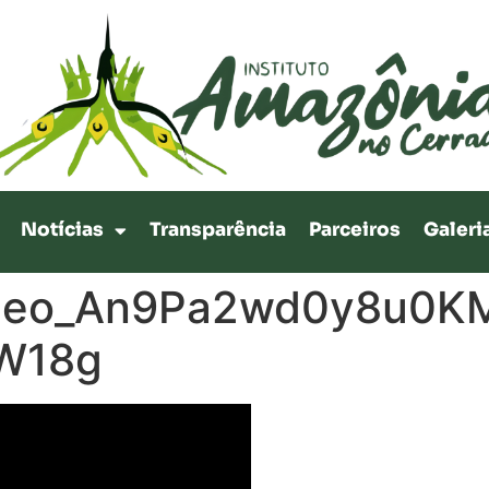
Notícias
Transparência
Parceiros
Galeri
video_An9Pa2wd0y8u0K
W18g