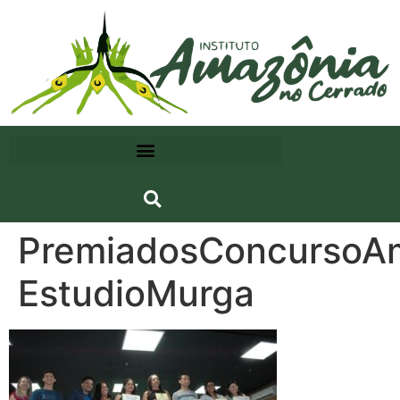
PremiadosConcursoAm
EstudioMurga