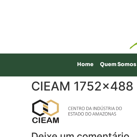
Home
Quem Somos
CIEAM 1752×488
Deixe um comentário