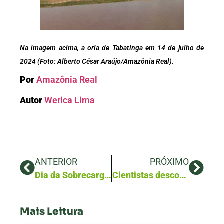
Na imagem acima, a orla de Tabatinga em 14 de julho de
2024 (Foto: Alberto César Araújo/Amazônia Real).
Por
Amazônia Real
Autor
Werica Lima
ANTERIOR
PRÓXIMO
Dia da Sobrecarga da Terra: humanidade já consumiu todos recursos do planeta para 2024
Cientistas descobrem método para eliminar 98% dos microplásticos da água: “revolução verde”
Mais Leitura